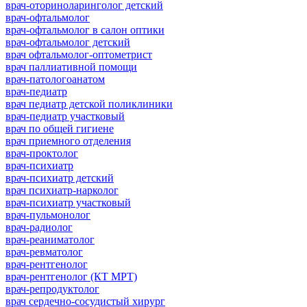
врач-оториноларинголог детский
врач-офтальмолог
врач-офтальмолог в салон оптики
врач-офтальмолог детский
врач офтальмолог-оптометрист
врач паллиативной помощи
врач-патологоанатом
врач-педиатр
врач педиатр детской поликлиники
врач-педиатр участковый
врач по общей гигиене
врач приемного отделения
врач-проктолог
врач-психиатр
врач-психиатр детский
врач психиатр-нарколог
врач-психиатр участковый
врач-пульмонолог
врач-радиолог
врач-реаниматолог
врач-ревматолог
врач-рентгенолог
врач-рентгенолог (КТ МРТ)
врач-репродуктолог
врач сердечно-сосудистый хирург