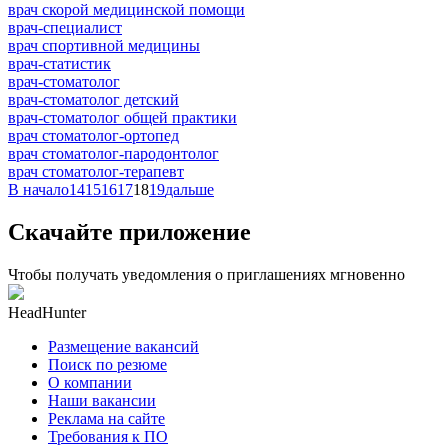
врач скорой медицинской помощи
врач-специалист
врач спортивной медицины
врач-статистик
врач-стоматолог
врач-стоматолог детский
врач-стоматолог общей практики
врач стоматолог-ортопед
врач стоматолог-пародонтолог
врач стоматолог-терапевт
В начало
14
15
16
17
18
19
дальше
Скачайте приложение
Чтобы получать уведомления о приглашениях мгновенно
HeadHunter
Размещение вакансий
Поиск по резюме
О компании
Наши вакансии
Реклама на сайте
Требования к ПО