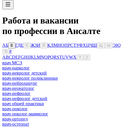
Работа и вакансии
по профессии в Ансалте
А
Б
Г
Д
Е
Ж
З
И
К
Л
М
Н
О
П
Р
С
Т
У
Ф
Х
Ц
Ч
Ш
Э
Ю
В
Ё
Й
Щ
Ы
#
Я
A
B
C
D
E
F
G
H
I
J
K
L
M
N
O
P
Q
R
S
T
U
V
W
X
Y
Z
врач МСЭ
врач-нарколог
врач-невролог детский
врач-невролог поликлиники
врач-нейрохирург
врач-неонатолог
врач-нефролог
врач-нефролог детский
врач общей практики
врач-онколог
врач онколог-маммолог
врач-ортопед
врач-остеопат