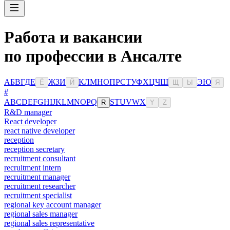
Работа и вакансии
по профессии в Ансалте
А
Б
В
Г
Д
Е
Ж
З
И
К
Л
М
Н
О
П
Р
С
Т
У
Ф
Х
Ц
Ч
Ш
Э
Ю
Ё
Й
Щ
Ы
Я
#
A
B
C
D
E
F
G
H
I
J
K
L
M
N
O
P
Q
S
T
U
V
W
X
R
Y
Z
R&D manager
React developer
react native developer
reception
reception secretary
recruitment consultant
recruitment intern
recruitment manager
recruitment researcher
recruitment specialist
regional key account manager
regional sales manager
regional sales representative