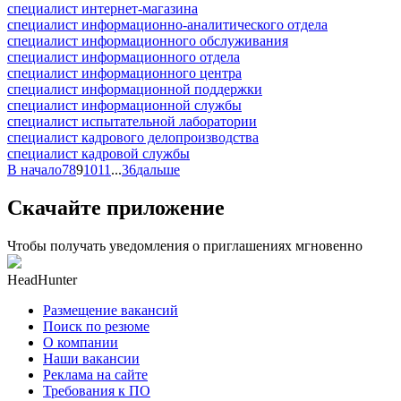
специалист интернет-магазина
специалист информационно-аналитического отдела
специалист информационного обслуживания
специалист информационного отдела
специалист информационного центра
специалист информационной поддержки
специалист информационной службы
специалист испытательной лаборатории
специалист кадрового делопроизводства
специалист кадровой службы
В начало
7
8
9
10
11
...
36
дальше
Скачайте приложение
Чтобы получать уведомления о приглашениях мгновенно
HeadHunter
Размещение вакансий
Поиск по резюме
О компании
Наши вакансии
Реклама на сайте
Требования к ПО