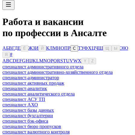
Работа и вакансии
по профессии в Ансалте
А
Б
В
Г
Д
Е
Ж
З
И
К
Л
М
Н
О
П
Р
Т
У
Ф
Х
Ц
Ч
Ш
Э
Ю
Ё
Й
С
Щ
Ы
#
Я
A
B
C
D
E
F
G
H
I
J
K
L
M
N
O
P
Q
R
S
T
U
V
W
X
Y
Z
специалист административного отдела
специалист административно-хозяйственного отдела
специалист-администратор
специалист активных продаж
специалист-аналитик
специалист аналитического отдела
специалист АСУ ТП
специалист АХО
специалист базы данных
специалист бухгалтерии
специалист бэк-офиса
специалист бюро пропусков
специалист валютного контроля