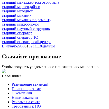
старший менеджер торгового зала
старший мерчендайзер
старший методист
старший механик
старший механик по ремонту
старший микробиолог
старший научный сотрудник
старший оператор
старший оператор 1С
старший оператор call-центра
В начало
29
30
31
32
33
...
36
дальше
Скачайте приложение
Чтобы получать уведомления о приглашениях мгновенно
HeadHunter
Размещение вакансий
Поиск по резюме
О компании
Наши вакансии
Реклама на сайте
Требования к ПО