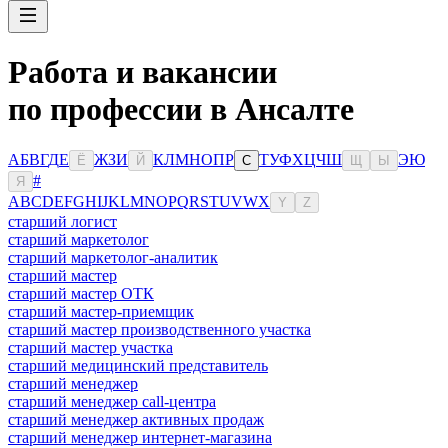
Работа и вакансии
по профессии в Ансалте
А
Б
В
Г
Д
Е
Ж
З
И
К
Л
М
Н
О
П
Р
Т
У
Ф
Х
Ц
Ч
Ш
Э
Ю
Ё
Й
С
Щ
Ы
#
Я
A
B
C
D
E
F
G
H
I
J
K
L
M
N
O
P
Q
R
S
T
U
V
W
X
Y
Z
старший логист
старший маркетолог
старший маркетолог-аналитик
старший мастер
старший мастер ОТК
старший мастер-приемщик
старший мастер производственного участка
старший мастер участка
старший медицинский представитель
старший менеджер
старший менеджер call-центра
старший менеджер активных продаж
старший менеджер интернет-магазина