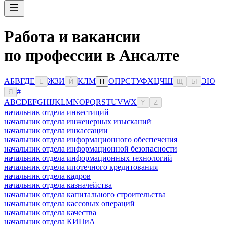
Работа и вакансии
по профессии в Ансалте
А
Б
В
Г
Д
Е
Ж
З
И
К
Л
М
О
П
Р
С
Т
У
Ф
Х
Ц
Ч
Ш
Э
Ю
Ё
Й
Н
Щ
Ы
#
Я
A
B
C
D
E
F
G
H
I
J
K
L
M
N
O
P
Q
R
S
T
U
V
W
X
Y
Z
начальник отдела инвестиций
начальник отдела инженерных изысканий
начальник отдела инкассации
начальник отдела информационного обеспечения
начальник отдела информационной безопасности
начальник отдела информационных технологий
начальник отдела ипотечного кредитования
начальник отдела кадров
начальник отдела казначейства
начальник отдела капитального строительства
начальник отдела кассовых операций
начальник отдела качества
начальник отдела КИПиА