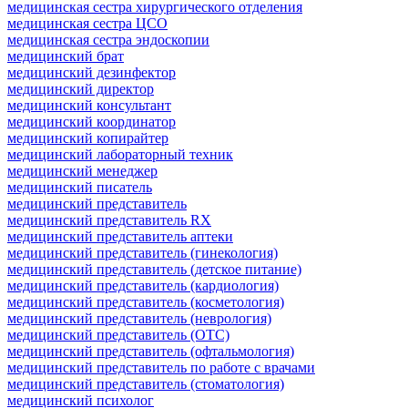
медицинская сестра хирургического отделения
медицинская сестра ЦСО
медицинская сестра эндоскопии
медицинский брат
медицинский дезинфектор
медицинский директор
медицинский консультант
медицинский координатор
медицинский копирайтер
медицинский лабораторный техник
медицинский менеджер
медицинский писатель
медицинский представитель
медицинский представитель RX
медицинский представитель аптеки
медицинский представитель (гинекология)
медицинский представитель (детское питание)
медицинский представитель (кардиология)
медицинский представитель (косметология)
медицинский представитель (неврология)
медицинский представитель (ОТС)
медицинский представитель (офтальмология)
медицинский представитель по работе с врачами
медицинский представитель (стоматология)
медицинский психолог