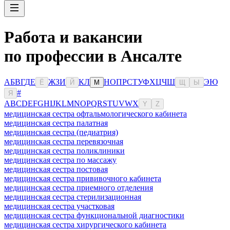
Работа и вакансии
по профессии в Ансалте
А
Б
В
Г
Д
Е
Ж
З
И
К
Л
Н
О
П
Р
С
Т
У
Ф
Х
Ц
Ч
Ш
Э
Ю
Ё
Й
М
Щ
Ы
#
Я
A
B
C
D
E
F
G
H
I
J
K
L
M
N
O
P
Q
R
S
T
U
V
W
X
Y
Z
медицинская сестра офтальмологического кабинета
медицинская сестра палатная
медицинская сестра (педиатрия)
медицинская сестра перевязочная
медицинская сестра поликлиники
медицинская сестра по массажу
медицинская сестра постовая
медицинская сестра прививочного кабинета
медицинская сестра приемного отделения
медицинская сестра стерилизационная
медицинская сестра участковая
медицинская сестра функциональной диагностики
медицинская сестра хирургического кабинета