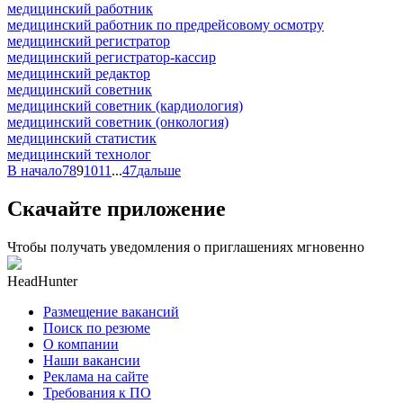
медицинский работник
медицинский работник по предрейсовому осмотру
медицинский регистратор
медицинский регистратор-кассир
медицинский редактор
медицинский советник
медицинский советник (кардиология)
медицинский советник (онкология)
медицинский статистик
медицинский технолог
В начало
7
8
9
10
11
...
47
дальше
Скачайте приложение
Чтобы получать уведомления о приглашениях мгновенно
HeadHunter
Размещение вакансий
Поиск по резюме
О компании
Наши вакансии
Реклама на сайте
Требования к ПО