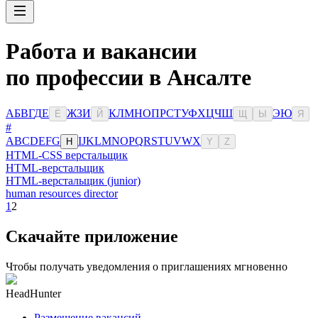
Работа и вакансии
по профессии в Ансалте
А
Б
В
Г
Д
Е
Ж
З
И
К
Л
М
Н
О
П
Р
С
Т
У
Ф
Х
Ц
Ч
Ш
Э
Ю
Ё
Й
Щ
Ы
Я
#
A
B
C
D
E
F
G
I
J
K
L
M
N
O
P
Q
R
S
T
U
V
W
X
H
Y
Z
HTML-CSS верстальщик
HTML-верстальщик
HTML-верстальщик (junior)
human resources director
1
2
Скачайте приложение
Чтобы получать уведомления о приглашениях мгновенно
HeadHunter
Размещение вакансий