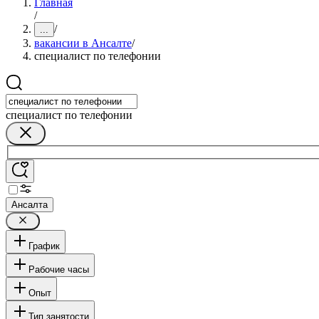
Главная
/
/
...
вакансии в Ансалте
/
специалист по телефонии
специалист по телефонии
Ансалта
График
Рабочие часы
Опыт
Тип занятости