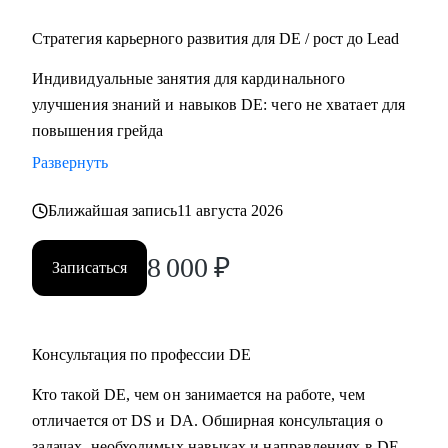
руководителем
Стратегия карьерного развития для DE / рост до Lead
• Кто больше года не получает повышение на текущем
месте
Индивидуальные занятия для кардинального
• Тем, кто только стал TeamLead'ом/TechLead'ом и не знает,
улучшения знаний и навыков DE: чего не хватает для
как работать с командой, выстраивать эффективные
повышения грейда
процессы, мотивировать, как работать с заказчиками и
Развернуть
руководителями, как проводить тет-а-тет
Ближайшая запись
11 августа 2026
8 000
₽
Записаться
Консультация по профессии DE
Кто такой DE, чем он занимается на работе, чем
отличается от DS и DA. Обширная консультация о
задачах, необходимых навыках и направлениях в DE.