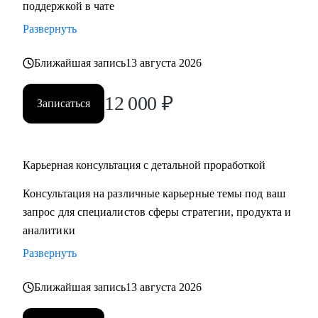
поддержкой в чате
продающее резюме / LinkedIn
Развернуть
• Проведу mock-interview и дам практические
рекомендации по улучшению презентации
Ближайшая запись
13 августа 2026
• Научу нетворчить эффективно и с результатом для
карьеры
12 000
₽
Записаться
• Для тех, кто только задумался о получении визы талантов
в США (EB1-A, O1), расскажу о процессе, поделюсь
ресурсами и контактами, подберу релевантные ресурсы/
организации для закрытия критериев
Карьерная консультация с детальной проработкой
• Для поступающих в бизнес-школы, помогу со стратегией
Консультация на различные карьерные темы под ваш
поступления, а также проверкой материалов (например,
запрос для специалистов сферы стратегии, продукта и
эссе, резюме, рекомендательные письма)
аналитики
Развернуть
Кому могу помочь:
Мои консультации подойдут тем, кто:
Ближайшая запись
13 августа 2026
• Хочет найти работу в IT, FMCG, e-commerce на позициях:
Analytics, Strategy & Ops, Go-To-Market, Product