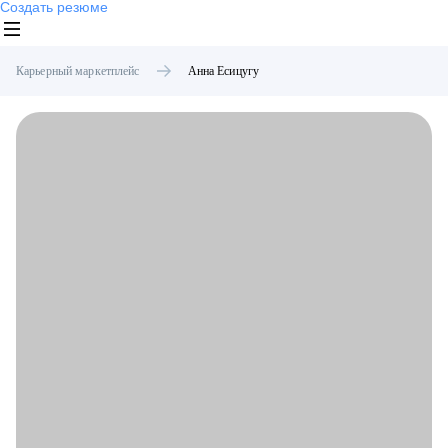
Создать резюме
Карьерный маркетплейс
Анна
Есицугу