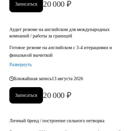
20 000
₽
Записаться
Management, Project Management
• Планирует переехать в Европу или США или уже ищет
там работу
• Думает об иммиграции в США по визе талантов О1 /
Аудит резюме на английском для международных
ЕВ1-А
компаний / работы за границей
• Хочет поступить в топовые бизнес школы в Европе
Готовое резюме на английском с 3-4 итерациями и
финальной вычиткой
Развернуть
Ближайшая запись
13 августа 2026
20 000
₽
Записаться
Личный бренд / построение сильного нетворка