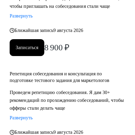
чтобы приглашать на собеседования стали чаще
достижения намеченных целей
• Оценить навыки в маркетинге и дам рекомендации, что и
Развернуть
как следует улучшить
• Отвечу на любые вопросы, связанные с карьерой
Ближайшая запись
9 августа 2026
маркетолога и поиском работы
8 900
₽
Записаться
Кому могу помочь:
Маркетологам и специалистам в отделах маркетинга, если
ты:
Репетиция собеседования и консультация по
• Начинающий в профессии
подготовке тестового задания для маркетологов
• Хочешь выйти на новый этап карьеры
Проведем репетицию собеседования. Я дам 30+
• Планируешь сменить роль или профиль
рекомендаций по прохождению собеседований, чтобы
• Стремишься стать руководителем
офферы стали делать чаще
• Хочешь быть полностью уверен в своём резюме и
коммуникациях
Развернуть
Ближайшая запись
9 августа 2026