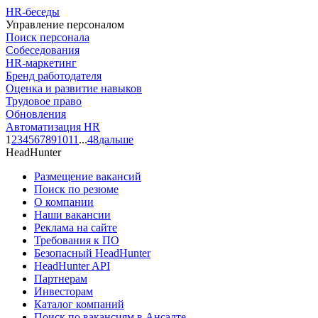
HR-беседы
Управление персоналом
Поиск персонала
Собеседования
HR-маркетинг
Бренд работодателя
Оценка и развитие навыков
Трудовое право
Обновления
Автоматизация HR
1
2
3
4
5
6
7
8
9
10
11
...
48
дальше
HeadHunter
Размещение вакансий
Поиск по резюме
О компании
Наши вакансии
Реклама на сайте
Требования к ПО
Безопасный HeadHunter
HeadHunter API
Партнерам
Инвесторам
Каталог компаний
Поиск по вакансиям в Ансалте