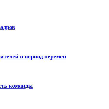
кадров
дителей в период перемен
сть команды