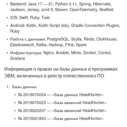
Backend:
Java 17 — 21, Python 3.11, Spring, Hibernate,
Jackson, Jersey, Junit 5, Maven, OpenTelemetry, Skaffold
IOS:
Swift, Ruby, Tuist
Android:
Kotlin, Kotlin Script (kts), Gradle Convention Plugins,
Ruby
Работа с данными:
PostgreSQL, Scylla, Redis, ClickHouse,
Elasticsearch, Kafka, Hadoop, Flink, Spark
Инфраструктура:
Nginx, Ansible, MinIo, Docker, Consul,
Grafana
Информация о правах на базы данных и программах
ЭВМ, включенных в реестр отечественного ПО
Базы данных
№ 2019670024 — «База данных HeadHunter»
№ 2019670023 — «База вакансий HeadHunter»
№ 2018620237 — «База вакансий HeadHunter»
№ 2015621803 — «База данных HeadHunter»