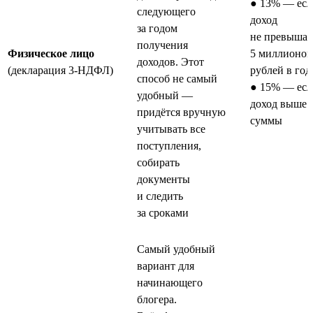
● 13% — есл
следующего
доход
за годом
не превышае
получения
Физическое лицо
5 миллионов
доходов. Этот
(декларация 3-НДФЛ)
рублей в год
способ не самый
● 15% — есл
удобный —
доход выше 
придётся вручную
суммы
учитывать все
поступления,
собирать
документы
и следить
за сроками
Самый удобный
вариант для
начинающего
блогера.