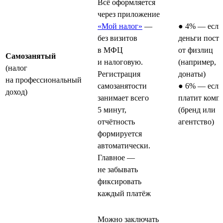
Всё оформляется
через приложение
«Мой налог»
—
● 4% — если
без визитов
деньги пост
в МФЦ
от физлиц
Самозанятый
и налоговую.
(например,
(налог
Регистрация
донаты)
на профессиональный
самозанятости
● 6% — если
доход)
занимает всего
платит комп
5 минут,
(бренд или
отчётность
агентство)
формируется
автоматически.
Главное —
не забывать
фиксировать
каждый платёж
Можно заключать