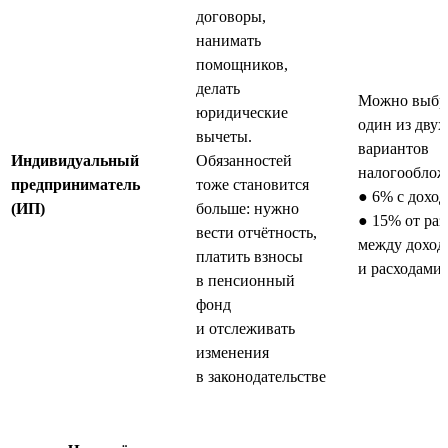
договоры,
нанимать
помощников,
делать
Можно выбр
юридические
один из двух
вычеты.
вариантов
Индивидуальный
Обязанностей
налогооблож
предприниматель
тоже становится
● 6% с доход
(ИП)
больше: нужно
● 15% от ра
вести отчётность,
между доход
платить взносы
и расходами
в пенсионный
фонд
и отслеживать
изменения
в законодательстве