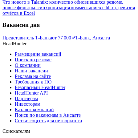
Что нового в Talantix: количество обновившихся резюме,
новые фильтры, синхронизация комментариев с hh.ru, ревизия
отчётов в Excel
Вакансии дня
Представитель Т-Банка
от
77 000
₽
Т-Банк, Ансалта
HeadHunter
Размещение вакансий
Поиск по резюме
О компании
Наши вакансии
Реклама на сайте
Требования к ПО
Безопасный HeadHunter
HeadHunter API
Партнерам
Инвесторам
Каталог компаний
Поиск по вакансиям в Ансалте
Сетка: соцсеть для нетворкинга
Соискателям